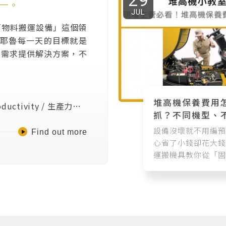
29
一。
JUL
在「物料搬運設備」這個領
le耶魯每一天的目標就是
的需求提供解決方案，不
堆高機保養費用
ductivity / 生產力」
抓？不同機型、
百年來屹立不搖的經營要
況的預算規劃建
設備沒壞就不用編預
Find out more
心省了小錢卻花大錢
運搬機具教你從「固
動成本」看透堆高機
壽命，內附各機型年
對照表，幫廠區主管
科學的財務規劃！