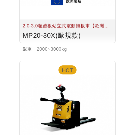
2.0-3.0噸踏板站立式電動拖板車【歐洲製
造】
MP20-30X(歐規款)
載重：
2000~3000kg